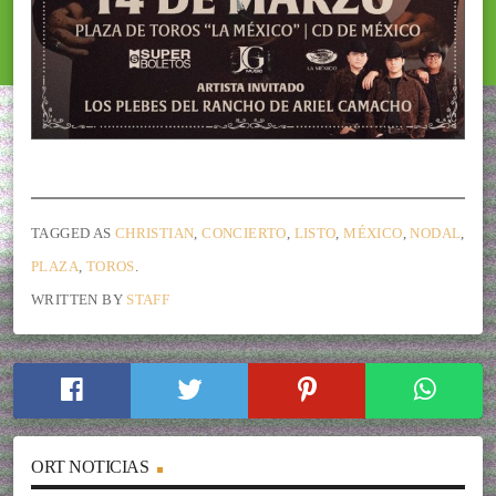
TAGGED AS
CHRISTIAN
,
CONCIERTO
,
LISTO
,
MÉXICO
,
NODAL
,
PLAZA
,
TOROS
.
WRITTEN BY
STAFF
ORT NOTICIAS