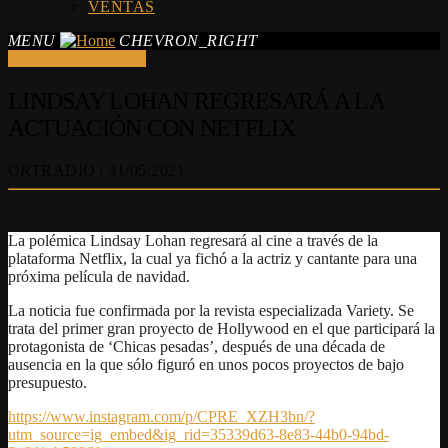
VENTAS
MENU
CHEVRON_RIGHT
CINE / TV / SERIES
LINDSAY LOHAN REGRESARÁ A LA
ACTUACIÓN CON NETFLIX
ORTRADIO | 31/05/2021
La polémica Lindsay Lohan regresará al cine a través de la
plataforma Netflix, la cual ya fichó a la actriz y cantante para una
próxima película de navidad.
La noticia fue confirmada por la revista especializada Variety. Se
trata del primer gran proyecto de Hollywood en el que participará la
protagonista de ‘Chicas pesadas’, después de una década de
ausencia en la que sólo figuró en unos pocos proyectos de bajo
presupuesto.
https://www.instagram.com/p/CPRE_XZH3bn/?
utm_source=ig_embed&ig_rid=35339d63-8e83-44b0-94bd-