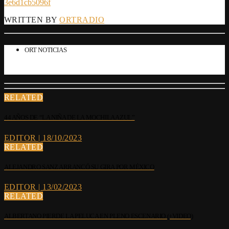
3e6d1cb5096f
WRITTEN BY
ORTRADIO
ORT NOTICIAS
RELATED
44 AÑOS DE “LA NIÑA DE LA MOCHILA AZUL”
EDITOR | 18/10/2023
RELATED
ALEJANDRO SANZ ARRANCÓ SU GIRA POR MÉXICO
EDITOR | 13/02/2023
RELATED
ALBERTANO PIERDE LA PELUCA EN PLENO ESCENARIO (+VIDEO)