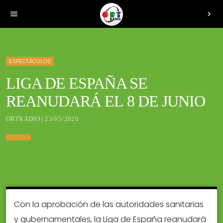
menu
chevron_right
ESPECTÁCULOS
LIGA DE ESPAÑA SE
REANUDARÁ EL 8 DE JUNIO
ORTRADIO | 23/05/2020
Con la aprobación de las autoridades sanitarias
y gubernamentales, la Liga de España reanudará