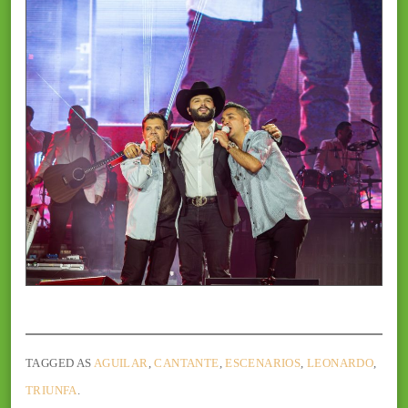
TAGGED AS
AGUILAR
,
CANTANTE
,
ESCENARIOS
,
LEONARDO
,
TRIUNFA
.