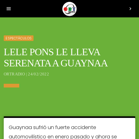
menu
chevron_right
ESPECTÁCULOS
LELE PONS LE LLEVA
SERENATA A GUAYNAA
ORTRADIO | 24/02/2022
Guaynaa sufrió un fuerte accidente
automovilístico en enero pasado y ahora se