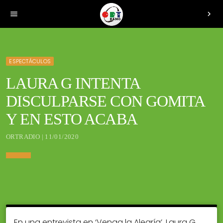
menu
chevron_right
ESPECTÁCULOS
LAURA G INTENTA
DISCULPARSE CON GOMITA
Y EN ESTO ACABA
ORTRADIO | 11/01/2020
En una entrevista en ‘Venga la Alegría’, Laura G