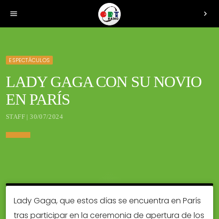
menu
chevron_right
ESPECTÁCULOS
LADY GAGA CON SU NOVIO
EN PARÍS
STAFF | 30/07/2024
Lady Gaga, que estos días se encuentra en París
tras participar en la ceremonia de apertura de los