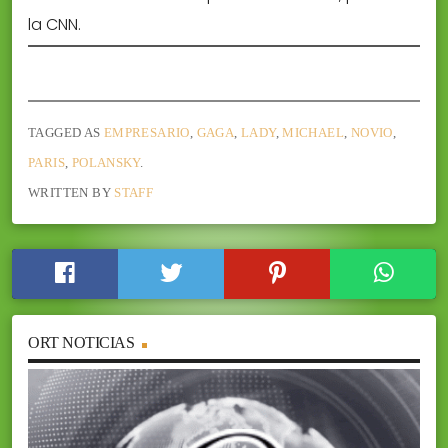
la CNN.
TAGGED AS
EMPRESARIO
,
GAGA
,
LADY
,
MICHAEL
,
NOVIO
,
PARIS
,
POLANSKY
.
WRITTEN BY
STAFF
ORT NOTICIAS