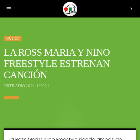
menu
chevron_right
MÚSICA
LA ROSS MARIA Y NINO
FREESTYLE ESTRENAN
CANCIÓN
ORTRADIO | 02/11/2021
La Ross Mari y Nino Freestyle siendo ambos de