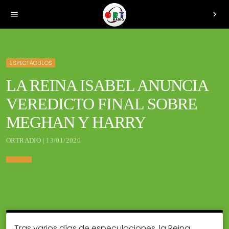
menu
chevron_right
ESPECTÁCULOS
LA REINA ISABEL ANUNCIA
VEREDICTO FINAL SOBRE
MEGHAN Y HARRY
ORTRADIO | 13/01/2020
Tras varios días de especulaciones, la Reina