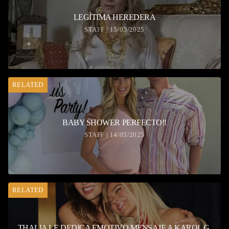
LEGÍTIMA HEREDERA
STAFF | 15/05/2025
RELATED
BABY SHOWER PERFECTO!!
STAFF | 14/05/2025
RELATED
THALIA LE DEDICA EMOTIVO MENSAJE A KAROL G.