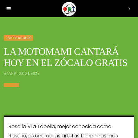
menu
chevron_right
ESPECTÁCULOS
LA MOTOMAMI CANTARÁ
HOY EN EL ZÓCALO GRATIS
STAFF | 28/04/2023
Rosalía Vila Tobella, mejor conocida como
Rosalía, es una de las artistas femeninas más