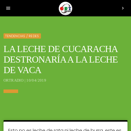
menu
chevron_right
TENDENCIAS / REDES
LA LECHE DE CUCARACHA
DESTRONARÍA A LA LECHE
DE VACA
ORTRADIO | 10/04/2019
Esto no es leche de rata ni leche de burra, este es