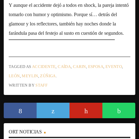
Y aunque el accidente dejó a todos en shock, la pareja intentó
tomarlo con humor y optimismo. Porque sí… detrás del
glamour y los reflectores, también hay noches donde la
farándula pasa del festejo al susto en cuestión de segundos.
TAGGED AS
ACCIDENTE
,
CAÍDA
,
CARIN
,
ESPOSA
,
EVENTO
,
LEÓN
,
MEYLIN
,
ZÚÑIGA
.
WRITTEN BY
STAFF
ORT NOTICIAS