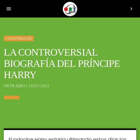
menu
chevron_right
ESPECTÁCULOS
LA CONTROVERSIAL
BIOGRAFÍA DEL PRÍNCIPE
HARRY
ORTRADIO | 16/02/2022
El príncipe Harry estaría ultimando estos días los