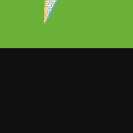
acaf tiene ya fechas para la
 suspendió en marzo de este año por la
ara su vuelta, los equipos
estilo de ‘burbuja’ como lo hizo hace
o, Florida.
oamérica y el Caribe informó que será a