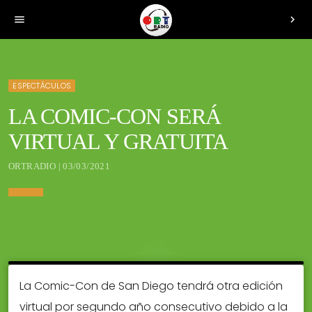
menu
chevron_right
ESPECTÁCULOS
LA COMIC-CON SERÁ
VIRTUAL Y GRATUITA
ORTRADIO | 03/03/2021
La Comic-Con de San Diego tendrá otra edición
virtual por segundo año consecutivo debido a la