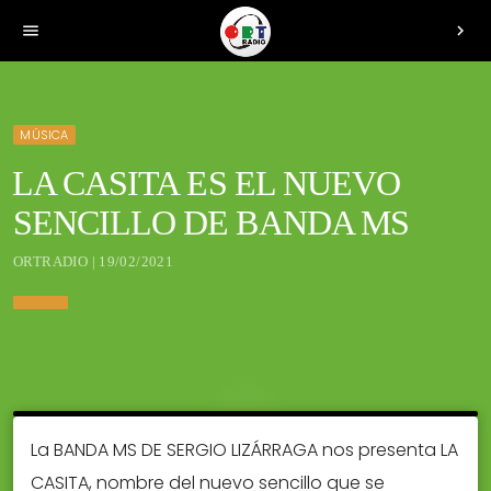
menu
chevron_right
MÚSICA
LA CASITA ES EL NUEVO
SENCILLO DE BANDA MS
ORTRADIO | 19/02/2021
La BANDA MS DE SERGIO LIZÁRRAGA nos presenta LA
CASITA, nombre del nuevo sencillo que se