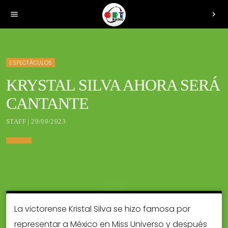
menu
chevron_right
ESPECTÁCULOS
KRYSTAL SILVA AHORA SERÁ
CANTANTE
STAFF | 29/09/2023
La victorense Kristal Silva se hizo famosa por
representar a México en Miss Universo y después