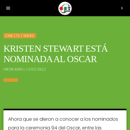
menu
chevron_right
CINE / TV / SERIES
KRISTEN STEWART ESTÁ
NOMINADA AL OSCAR
ORTRADIO | 12/02/2022
Ahora que se dieron a conocer a los nominados
para la ceremonia 94 del Oscar, entre las