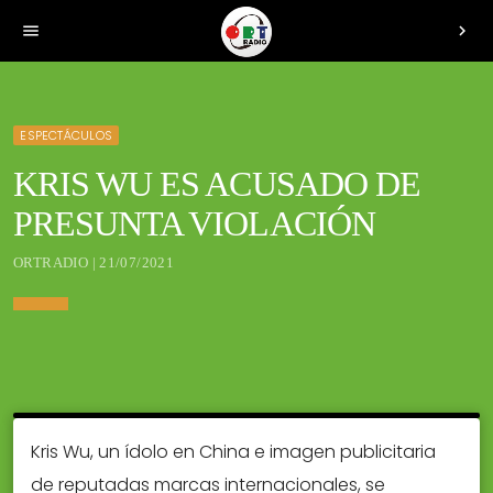
menu
chevron_right
ESPECTÁCULOS
KRIS WU ES ACUSADO DE
PRESUNTA VIOLACIÓN
ORTRADIO | 21/07/2021
Kris Wu, un ídolo en China e imagen publicitaria
de reputadas marcas internacionales, se