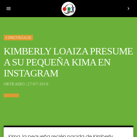
menu
chevron_right
ESPECTÁCULOS
KIMBERLY LOAIZA PRESUME
A SU PEQUEÑA KIMA EN
INSTAGRAM
ORTRADIO | 27/07/2019
Kima, la pequeña recién nacida de Kimberly