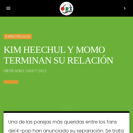
menu
chevron_right
ESPECTÁCULOS
KIM HEECHUL Y MOMO
TERMINAN SU RELACIÓN
ORTRADIO | 08/07/2021
Una de las parejas más queridas entre los fans
del K-pop han anunciado su separación. Se trata