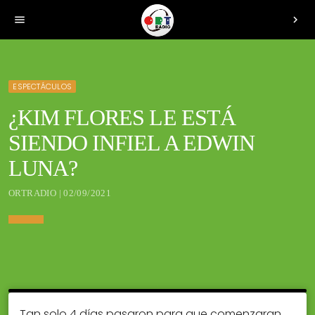
menu
chevron_right
ESPECTÁCULOS
¿KIM FLORES LE ESTÁ
SIENDO INFIEL A EDWIN
LUNA?
ORTRADIO | 02/09/2021
Tan solo 4 días pasaron para que comenzaran