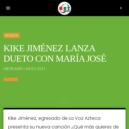
menu
chevron_right
MÚSICA
KIKE JIMÉNEZ LANZA
DUETO CON MARÍA JOSÉ
ORTRADIO | 08/03/2021
Kike Jiménez, egresado de La Voz Azteca
presenta su nueva canción ¿Qué más quieres de