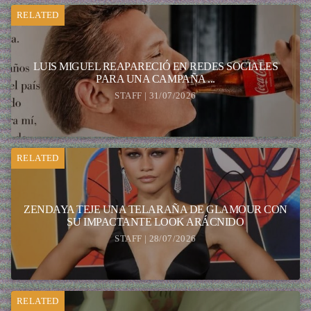
RELATED
LUIS MIGUEL REAPARECIÓ EN REDES SOCIALES
PARA UNA CAMPAÑA ...
STAFF | 31/07/2026
RELATED
ZENDAYA TEJE UNA TELARAÑA DE GLAMOUR CON
SU IMPACTANTE LOOK ARÁCNIDO
STAFF | 28/07/2026
RELATED