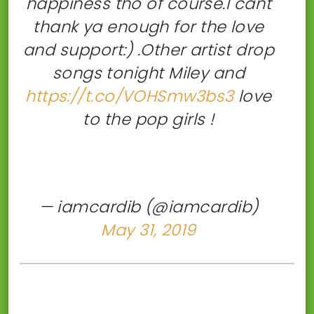
happiness tho of course.I cant
thank ya enough for the love
and support:) .Other artist drop
songs tonight Miley and
https://t.co/VOHSmw3bs3
love
to the pop girls !
— iamcardib (@iamcardib)
May 31, 2019