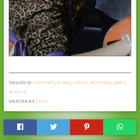
TAGGED AS
CANTANTE
,
KAROL
,
LUPITA
,
MENTIRAS
,
OBRA
,
SEVILLA
.
WRITTEN BY
STAFF