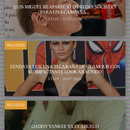
LUIS MIGUEL REAPARECIÓ EN REDES SOCIALES
PARA UNA CAMPAÑA ...
STAFF | 31/07/2026
RELATED
ZENDAYA TEJE UNA TELARAÑA DE GLAMOUR CON
SU IMPACTANTE LOOK ARÁCNIDO
STAFF | 28/07/2026
RELATED
DADDY YANKEE YA ES ABUELO