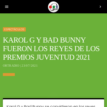
menu
chevron_right
ESPECTÁCULOS
KAROL G Y BAD BUNNY
FUERON LOS REYES DE LOS
PREMIOS JUVENTUD 2021
ORTRADIO | 23/07/2021
Karol G y Bad Bunny se convirtieron en los reyes