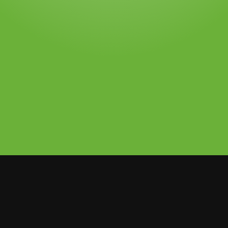
a artista colombiana, pues no sólo se ha
ina más importante del reggaetón y el