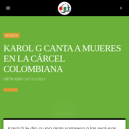
menu
chevron_right
MÚSICA
KAROL G CANTA A MUJERES
EN LA CÁRCEL
COLOMBIANA
ORTRADIO | 07/12/2021
Karol G le dio a una gran sorpresa a las reclusas