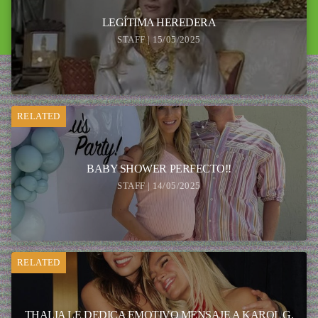
LEGÍTIMA HEREDERA
STAFF | 15/05/2025
RELATED
BABY SHOWER PERFECTO!!
STAFF | 14/05/2025
RELATED
THALIA LE DEDICA EMOTIVO MENSAJE A KAROL G.