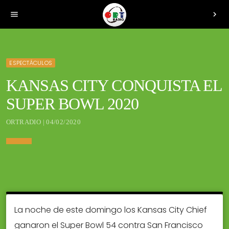
menu
chevron_right
ESPECTÁCULOS
KANSAS CITY CONQUISTA EL
SUPER BOWL 2020
ORTRADIO | 04/02/2020
La noche de este domingo los Kansas City Chief
ganaron el Super Bowl 54 contra San Francisco