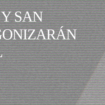
 Y SAN
GONIZARÁN
L