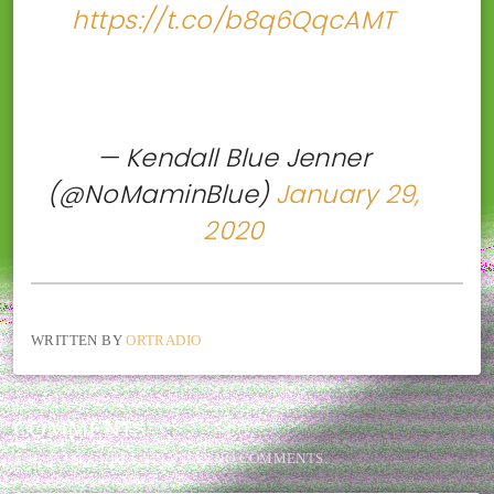
https://t.co/b8q6QqcAMT
— Kendall Blue Jenner
(@NoMaminBlue)
January 29,
2020
WRITTEN BY
ORTRADIO
COMMENTS
THIS POST CURRENTLY HAS NO COMMENTS.