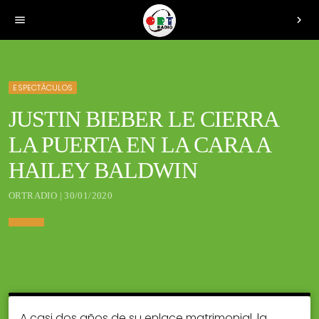
menu
chevron_right
ESPECTÁCULOS
JUSTIN BIEBER LE CIERRA
LA PUERTA EN LA CARA A
HAILEY BALDWIN
ORTRADIO | 30/01/2020
A casi dos años de su enlace matrimonial, la