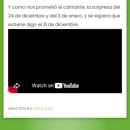
Y como nos prometió el cantante, la sorpresa del
24 de diciembre y del 3 de enero, y se espera que
estrene algo el 31 de diciembre.
WRITTEN BY
ORTRADIO