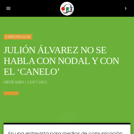
menu
chevron_right
ESPECTÁCULOS
JULIÓN ÁLVAREZ NO SE
HABLA CON NODAL Y CON
EL ‘CANELO’
ORTRADIO | 13/07/2021
En una entrevista para medios de comunicación