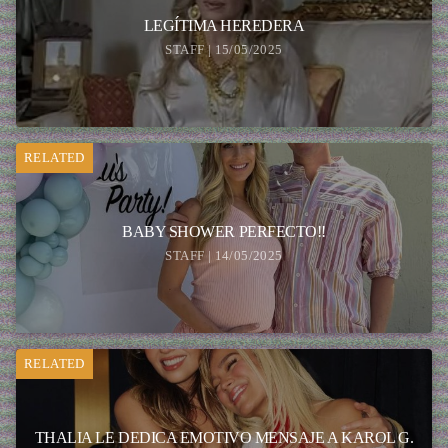
LEGÍTIMA HEREDERA
STAFF | 15/05/2025
RELATED
BABY SHOWER PERFECTO!!
STAFF | 14/05/2025
RELATED
THALIA LE DEDICA EMOTIVO MENSAJE A KAROL G.