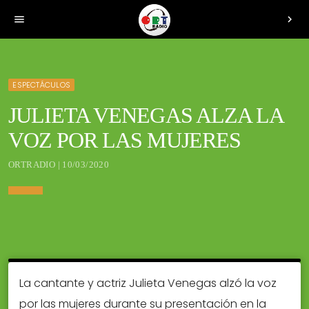
menu
chevron_right
ESPECTÁCULOS
JULIETA VENEGAS ALZA LA
VOZ POR LAS MUJERES
ORTRADIO | 10/03/2020
La cantante y actriz Julieta Venegas alzó la voz
por las mujeres durante su presentación en la