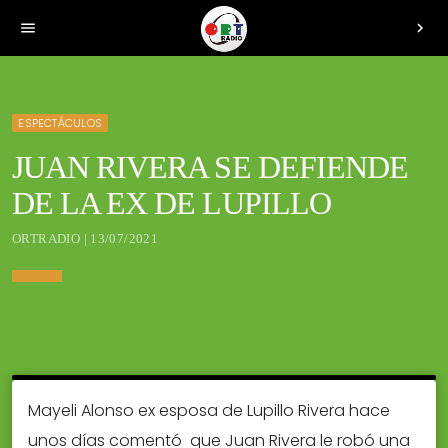
menu
chevron_right
ESPECTÁCULOS
JUAN RIVERA SE DEFIENDE
DE LA EX DE LUPILLO
ORTRADIO | 13/07/2021
Mayeli Alonso ex esposa de Lupillo Rivera hace
unos días comentó que Juan Rivera le robó una