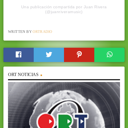
Una publicación compartida por Juan Rivera
(@juanriveramusic)
WRITTEN BY
ORTRADIO
ORT NOTICIAS