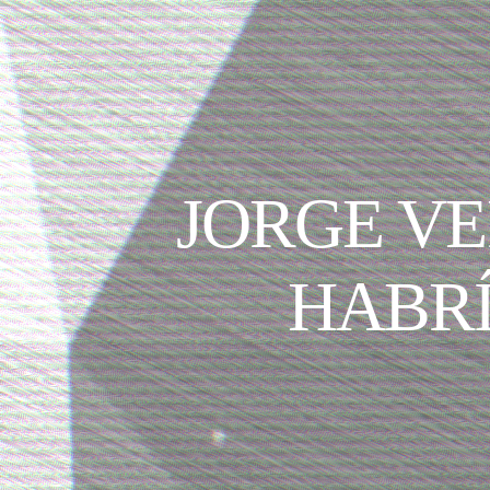
JORGE V
HABR