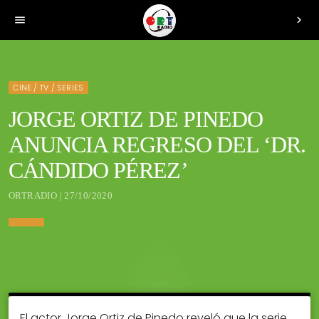
menu
chevron_right
CINE / TV / SERIES
JORGE ORTIZ DE PINEDO
ANUNCIA REGRESO DEL ‘DR.
CÁNDIDO PÉREZ’
ORTRADIO | 27/10/2020
El actor Jorge Ortiz de Pinedo reveló que la serie