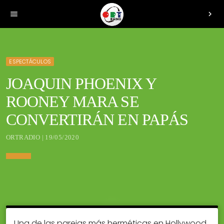
menu
chevron_right
ESPECTÁCULOS
JOAQUIN PHOENIX Y
ROONEY MARA SE
CONVERTIRÁN EN PAPÁS
ORTRADIO | 19/05/2020
Una de las parejas más herméticas en Hollywood