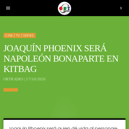
menu
chevron_right
CINE / TV / SERIES
JOAQUÍN PHOENIX SERÁ
NAPOLEÓN BONAPARTE EN
KITBAG
ORTRADIO | 17/10/2020
Joaquín Phoenix será quien dé vida al personaje