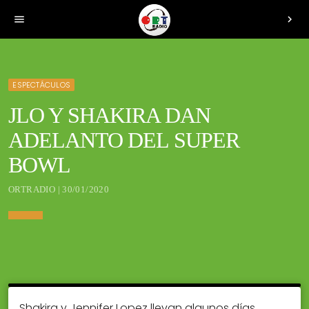
menu
chevron_right
ESPECTÁCULOS
JLO Y SHAKIRA DAN
ADELANTO DEL SUPER
BOWL
ORTRADIO | 30/01/2020
Shakira y Jennifer Lopez llevan algunos días