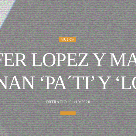
MÚSICA
FER LOPEZ Y 
AN ‘PA´TI’ Y ‘
ORTRADIO | 01/10/2020