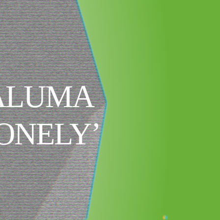
MALUMA
LONELY’