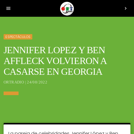
menu
chevron_right
ESPECTÁCULOS
JENNIFER LOPEZ Y BEN
AFFLECK VOLVIERON A
CASARSE EN GEORGIA
ORTRADIO | 24/08/2022
La pareja de celebridades Jennifer López y Ben