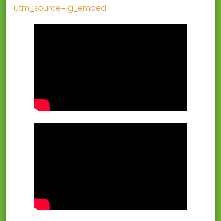
utm_source=ig_embed