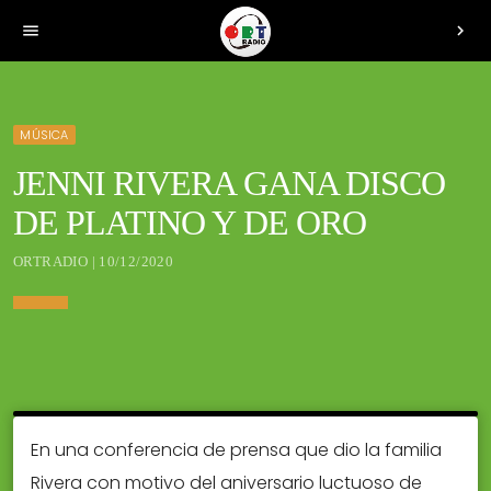
menu
chevron_right
MÚSICA
JENNI RIVERA GANA DISCO
DE PLATINO Y DE ORO
ORTRADIO | 10/12/2020
En una conferencia de prensa que dio la familia
Rivera con motivo del aniversario luctuoso de