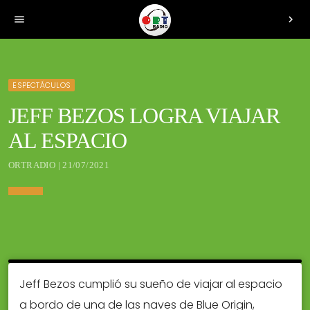
menu
chevron_right
ESPECTÁCULOS
JEFF BEZOS LOGRA VIAJAR
AL ESPACIO
ORTRADIO | 21/07/2021
Jeff Bezos cumplió su sueño de viajar al espacio
a bordo de una de las naves de Blue Origin,