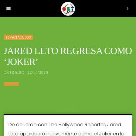
menu
chevron_right
ESPECTÁCULOS
JARED LETO REGRESA COMO
‘JOKER’
ORTRADIO | 22/10/2020
De acuerdo con The Hollywood Reporter, Jared
Leto aparecerá nuevamente como el Joker en la