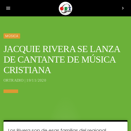
menu
chevron_right
MÚSICA
JACQUIE RIVERA SE LANZA
DE CANTANTE DE MÚSICA
CRISTIANA
ORTRADIO | 19/11/2020
Los Rivera son de esas familias del regional