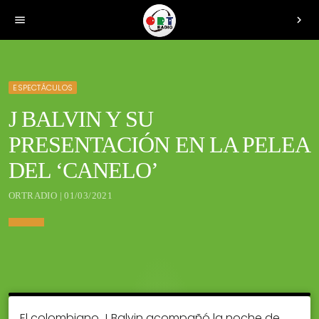
menu
chevron_right
ESPECTÁCULOS
J BALVIN Y SU
PRESENTACIÓN EN LA PELEA
DEL ‘CANELO’
ORTRADIO | 01/03/2021
El colombiano J Balvin acompañó la noche de