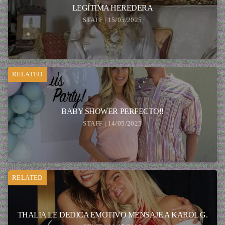
LEGÍTIMA HEREDERA
STAFF | 15/05/2025
RELATED
BABY SHOWER PERFECTO!!
STAFF | 14/05/2025
RELATED
THALIA LE DEDICA EMOTIVO MENSAJE A KAROL G.