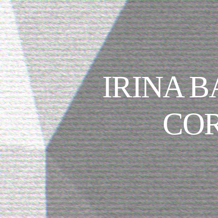
IRINA 
COR